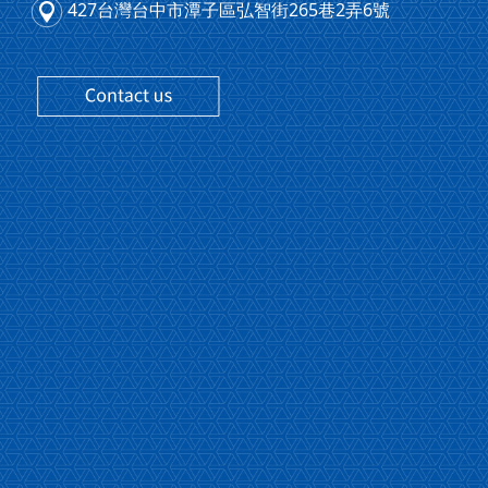
427台灣台中市潭子區弘智街265巷2弄6號